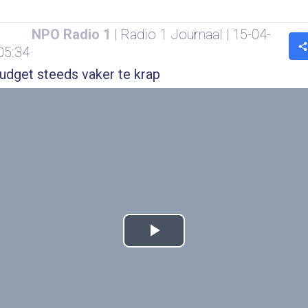
NPO Radio 1
| Radio 1 Journaal | 15-04-
05:34
udget steeds vaker te krap
Play
Video