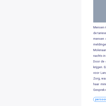
Mensen m
de tariev
mensen m
meldinge
Molenaar
nachts in
Door de 
krijgen. 
voor Lan
Zorg, waa
haar min
Gesprek m
persoo