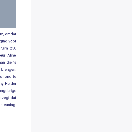
it, omdat
iging voor
 ruim 250
eur Aline
an die 's
e brengen.
s rond te
nny Helder
angdurige
e zegt dat
steuning.