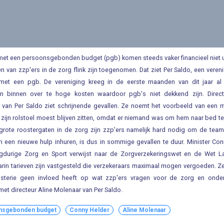
et een persoonsgebonden budget (pgb) komen steeds vaker financieel niet u
en van zzp'ers in de zorg flink zijn toegenomen. Dat ziet Per Saldo, een veren
et een pgb. De vereniging kreeg in de eerste maanden van dit jaar al
n binnen over te hoge kosten waardoor pgb's niet dekkend zijn. Direct
 van Per Saldo ziet schrijnende gevallen. Ze noemt het voorbeeld van een m
 zijn rolstoel moest blijven zitten, omdat er niemand was om hem naar bed t
grote roostergaten in de zorg zijn zzp'ers namelijk hard nodig om de team
En een nieuwe hulp inhuren, is dus in sommige gevallen te duur. Minister Co
gdurige Zorg en Sport verwijst naar de Zorgverzekeringswet en de Wet L
rin tarieven zijn vastgesteld die verzekeraars maximaal mogen vergoeden. Z
isterie geen invloed heeft op wat zzp'ers vragen voor de zorg en onder
et directeur Aline Molenaar van Per Saldo.
nsgebonden budget
Conny Helder
Aline Molenaar